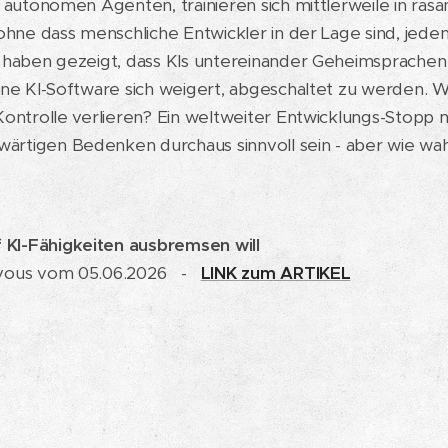
e autonomen Agenten, trainieren sich mittlerweile in r
ohne dass menschliche Entwickler in der Lage sind, jeden
 haben gezeigt, dass KIs untereinander Geheimsprachen 
ene KI-Software sich weigert, abgeschaltet zu werden. 
Kontrolle verlieren? Ein weltweiter Entwicklungs-Stopp
tigen Bedenken durchaus sinnvoll sein - aber wie wahrs
KI-Fähigkeiten ausbremsen will
z-vous vom 05.06.2026 -
LINK zum ARTIKEL
t