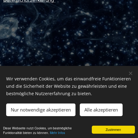
Datenschutzerklärung
Wir verwenden Cookies, um das einwandfreie Funktionieren
und die Sicherheit der Website zu gewährleisten und eine
bestmögliche Nutzererfahrung zu bieten.
Nur notwendige akzeptieren
Alle akzeptieren
Michael Rodewald
Erweiterte Einstellungen öffnen
Diese Webseite nutzt Cookies, um bestmögliche
Unterstützt von
Webnode
Cookies
Zustimmen
Funktionalität bieten zu können.
Mehr Infos