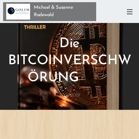
Michael & Susanne
Rodewald
Die
BITCOINVERSCHW
ÖRUNG
21.02.2019