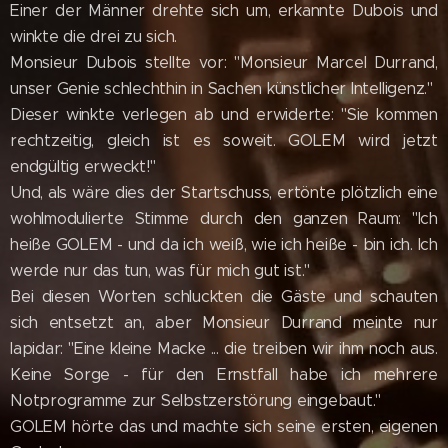
Einer der Männer drehte sich um, erkannte Dubois und
winkte die drei zu sich.
Monsieur Dubois stellte vor: "Monsieur Marcel Durrand,
unser Genie schlechthin in Sachen künstlicher Intelligenz."
Dieser winkte verlegen ab und erwiderte: "Sie kommen
rechtzeitig, gleich ist es soweit. GOLEM wird jetzt
endgültig erweckt!"
Und, als wäre dies der Startschuss, ertönte plötzlich eine
wohlmodulierte Stimme durch den ganzen Raum: "Ich
heiße GOLEM - und da ich weiß, wie ich heiße - bin ich. Ich
werde nur das tun, was für mich gut ist."
Bei diesen Worten schluckten die Gäste und schauten
sich entsetzt an, aber Monsieur Durrand meinte nur
lapidar: "Eine kleine Macke ... die treiben wir ihm noch aus.
Keine Sorge - für den Ernstfall habe ich mehrere
Notprogramme zur Selbstzerstörung eingebaut."
GOLEM hörte das und machte sich seine ersten, eigenen