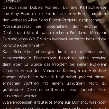
Gedanken.
Danach saßen Dubois, Monsieur Durrand, Karl Schneider
und Amy Bishop in einem der kleineren Büros, um über
den weiteren Ablauf des Bitcoin-Projekts zu sprechen.
"Vorausgesetzt die Übernahme der Rechner in
Deutschland klappt, wann rechnen Sie damit, Monsieur
Durrand, dass GOLEM sich weltweit vernetzt hat und die
Kontrolle übernimmt?"
Karl Schneider überlegte kurz, ob er von dem
Missgeschick in Deutschland berichten sollte, schwieg
dann aber. Er würde das Problem bei seiner Rückkehr
schon lösen und dem Vollidioten Ratzinger die Hölle heiß
machen. Was hatte der sich bloß dabei gedacht, diesen
einfachen Auftrag mit einem unnötigen Mord zu
gefährden? Denn es sollten nur zwei bereits Tote
verwendet werden.
Währenddessen erläuterte Monsieur Durrand, was noch
zu erledigen sei, da man erst ganz sicher sein müsse,