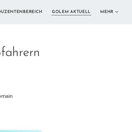
DUZENTENBEREICH
GOLEM AKTUELL
MEHR
ofahrern
Domain