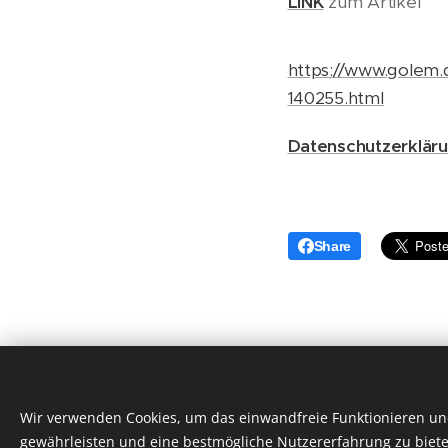
LINK
zum Artikel
https://www.golem.d
140255.html
Datenschutzerklär
Share
Wir verwenden Cookies, um das einwandfreie Funktionieren und
gewährleisten und eine bestmögliche Nutzererfahrung zu biete