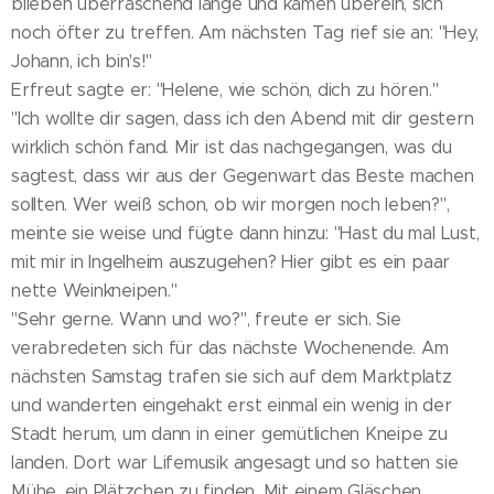
blieben überraschend lange und kamen überein, sich
noch öfter zu treffen. Am nächsten Tag rief sie an: "Hey,
Johann, ich bin's!"
Erfreut sagte er: "Helene, wie schön, dich zu hören."
"Ich wollte dir sagen, dass ich den Abend mit dir gestern
wirklich schön fand. Mir ist das nachgegangen, was du
sagtest, dass wir aus der Gegenwart das Beste machen
sollten. Wer weiß schon, ob wir morgen noch leben?",
meinte sie weise und fügte dann hinzu: "Hast du mal Lust,
mit mir in Ingelheim auszugehen? Hier gibt es ein paar
nette Weinkneipen."
"Sehr gerne. Wann und wo?", freute er sich. Sie
verabredeten sich für das nächste Wochenende. Am
nächsten Samstag trafen sie sich auf dem Marktplatz
und wanderten eingehakt erst einmal ein wenig in der
Stadt herum, um dann in einer gemütlichen Kneipe zu
landen. Dort war Lifemusik angesagt und so hatten sie
Mühe, ein Plätzchen zu finden. Mit einem Gläschen