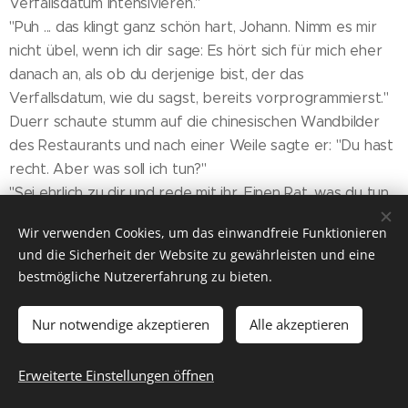
Verfallsdatum intensivieren."
"Puh ... das klingt ganz schön hart, Johann. Nimm es mir
nicht übel, wenn ich dir sage: Es hört sich für mich eher
danach an, als ob du derjenige bist, der das
Verfallsdatum, wie du sagst, bereits vorprogrammierst."
Duerr schaute stumm auf die chinesischen Wandbilder
des Restaurants und nach einer Weile sagte er: "Du hast
recht. Aber was soll ich tun?"
"Sei ehrlich zu dir und rede mit ihr. Einen Rat, was du tun
sollst, den kann ich dir nicht geben. Aber eines sagt mir
Wir verwenden Cookies, um das einwandfreie Funktionieren
meine bescheidene Lebenserfahrung: Wenn ihr aufhört,
und die Sicherheit der Website zu gewährleisten und eine
miteinander darüber zu reden, was euch belastet, ist das
bestmögliche Nutzererfahrung zu bieten.
immer der Anfang vom Ende. Liebe ist eine gewaltige
Kraft, aber zu lieben kostet eben auch Kraft. Bist du
Nur notwendige akzeptieren
Alle akzeptieren
bereit dafür?"
"Wow", Duerr schaute ihn beeindruckt an, "jetzt hast du
Erweiterte Einstellungen öffnen
mir was zu knabbern gegeben! Du hättest Psychiater
werden sollen, Manfred."