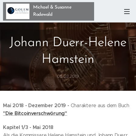
Michael & Susanne
Rodewald
Johann Duerr-Helene
Hamstein
06.03.2019
Mai 2018 - Dezember 2019 -
Charaktere aus dem Buch
"D
ie Bitcoinverschwörung"
Kapitel 1/3 - Mai 2018
Als die Kommissare Helene Hamstein und Johann Duerr