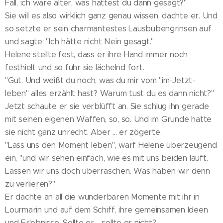
Fall, ich wäre älter, was hättest du dann gesagt?"
Sie will es also wirklich ganz genau wissen, dachte er. Und
so setzte er sein charmantestes Lausbubengrinsen auf
und sagte: "Ich hätte nicht Nein gesagt."
Helene stellte fest, dass er ihre Hand immer noch
festhielt und so fuhr sie lächelnd fort.
"Gut. Und weißt du noch, was du mir vom "im-Jetzt-
leben" alles erzählt hast? Warum tust du es dann nicht?"
Jetzt schaute er sie verblüfft an. Sie schlug ihn gerade
mit seinen eigenen Waffen, so, so. Und im Grunde hatte
sie nicht ganz unrecht. Aber ... er zögerte.
"Lass uns den Moment leben", warf Helene überzeugend
ein, "und wir sehen einfach, wie es mit uns beiden läuft.
Lassen wir uns doch überraschen. Was haben wir denn
zu verlieren?"
Er dachte an all die wunderbaren Momente mit ihr in
Lourmarin und auf dem Schiff, ihre gemeinsamen Ideen
und Erlebnisse. Sollte er - sollte er nicht?