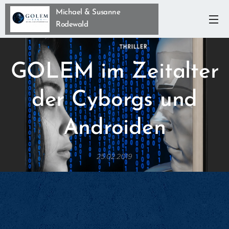
Michael & Susanne
Rodewald
GOLEM im Zeitalter
der Cyborgs und
Androiden
25.02.2019