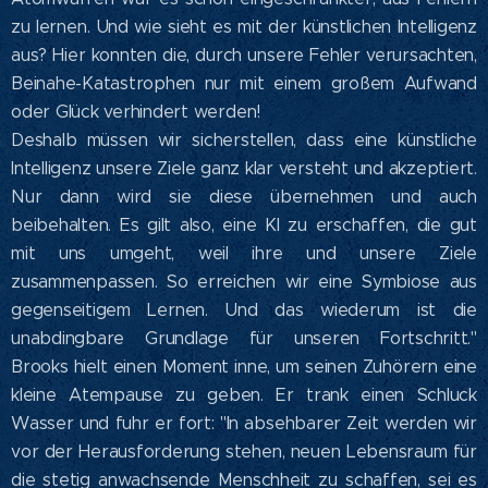
zu lernen. Und wie sieht es mit der künstlichen Intelligenz
aus? Hier konnten die, durch unsere Fehler verursachten,
Beinahe-Katastrophen nur mit einem großem Aufwand
oder Glück verhindert werden!
Deshalb müssen wir sicherstellen, dass eine künstliche
Intelligenz unsere Ziele ganz klar versteht und akzeptiert.
Nur dann wird sie diese übernehmen und auch
beibehalten. Es gilt also, eine KI zu erschaffen, die gut
mit uns umgeht, weil ihre und unsere Ziele
zusammenpassen. So erreichen wir eine Symbiose aus
gegenseitigem Lernen. Und das wiederum ist die
unabdingbare Grundlage für unseren Fortschritt."
Brooks hielt einen Moment inne, um seinen Zuhörern eine
kleine Atempause zu geben. Er trank einen Schluck
Wasser und fuhr er fort: "In absehbarer Zeit werden wir
vor der Herausforderung stehen, neuen Lebensraum für
die stetig anwachsende Menschheit zu schaffen, sei es