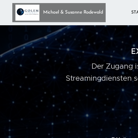
Michael & Susanne Rodewald
ST
E
Der Zugang is
Streamingdiensten s